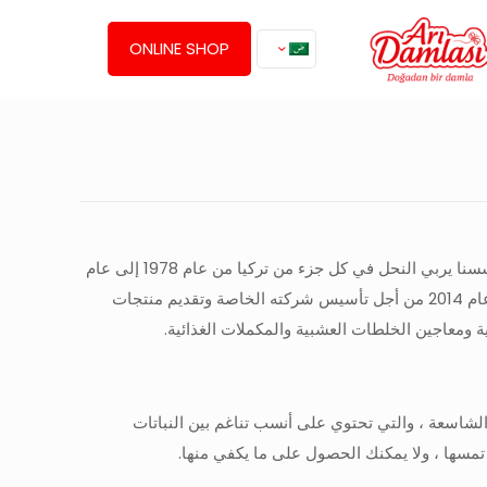
ONLINE SHOP
المغامرة ، التي بدأت بقصة تربية النحل في عام 1978 ، تحولت لاحقًا إلى شغف بالإعلان عن منتجات نحل فريدة لجماهير أوسع. كان مؤسسنا يربي النحل في كل جزء من تركيا من عام 1978 إلى عام
1997 ، وبتفانيه في هذا العمل ، تولى المسؤولية في العديد من الشركات لإنتاج منتجات النحل. أسس العلامة التجارية Arı Damlası في عام 2014 من أجل تأسيس شركته الخاصة وتقديم منتجات
 ومعاجين الخلطات العشبية والمكملات الغذائية.
 الشاسعة ، والتي تحتوي على أنسب تناغم بين النباتات