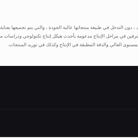
محترفين في مراحل الإنتاج مدعومة بأحدث هيكل إنتاج تكنولوجي ودراسات م