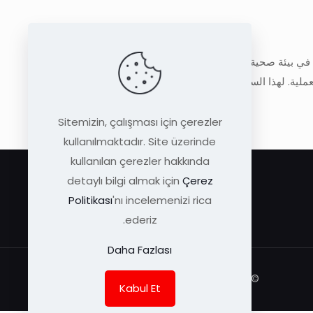
إنتاج Bee Drops هو عملية تقديم معجزة الطبيعة الحقيقية لك ، دون التدخل في طبيعة منتجاتها عالية الجودة ، والتي يتم تجميعها بعناية في بيئة صحية وعقيمة بنسبة 100٪. تقدم Arı Damlası دائمًا
عملية. لهذا السبب تجد نفس الجودة والثقة في كل منتج يحمل
Sitemizin, çalışması için çerezler
kullanılmaktadır. Site üzerinde
kullanılan çerezler hakkında
detaylı bilgi almak için
Çerez
Politikası
'nı incelemenizi rica
ederiz.
Daha Fazlası
KEYA
© Arı Damlası | Tüm Hakları Saklıdır |
Kabul Et