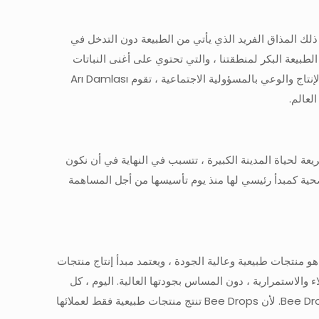
 ذلك المذاق الفريد الذي يأتي من الطبيعة دون التدخل في
طبيعة البكر لمنطقتنا ، والتي تحتوي على أغنى النباتات
وأكثرها لم تمس في العالم. لأننا نعلم أن كنز كل شفاء في النباتات. لهذا السبب ننتج منتجات طبيعية فقط لجيل أكثر صحة. مع حساسية الإنتاج والوعي بالمسؤولية الاجتماعية ، تقوم Arı Damlası
لعالم.
سريعة لحياة المدينة الكبيرة ، تتسبب في النهاية في أن نكون
ا. لهذا السبب تبنت Arı Drops تقديم منتجات طبيعية ولذيذة وصحية كمبدأ رئيسي لها منذ يوم تأسيسها من أجل المساهمة
ك هو منتجات طبيعية وعالية الجودة ، ويعتمد مبدأ إنتاج منتجات
رض. تصنع Arı Damlası جميع منتجاتها على أساس رضا العملاء والاستمرارية ، دون المساس بجودتها العالية. اليوم ، كل
عميل يتمتع بمنتجات عالية الجودة من خلال مقابلة منتجات Bee Drops في تركيا والعالم ، يشعر بسعادة كونه عضوًا طبيعيًا في عائلة Bee Drop. لأن Bee Drops تنتج منتجات طبيعية فقط لعملائها