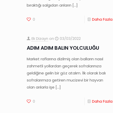
bıraktığı salgıdan arıların
[…]
0
Daha Fazla
Ek Dizayn
on
03/03/2022
ADIM ADIM BALIN YOLCULUĞU
Market raflarına dizilmiş olan balların nasıl
zahmetli yollardan geçerek sofralarınıza
geldiğine gelin bir göz atalım. İlk olarak balı
sofralarımıza getiren mucizevi bir hayvan
olan arılarla işe
[…]
0
Daha Fazla