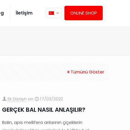
og
İletişim
ONLINE SHOP
Tümünü Göster
Ek Dizayn
on
17/03/2022
GERÇEK BAL NASIL ANLAŞILIR?
Balın, apis mellifera arılarının çiçeklerin