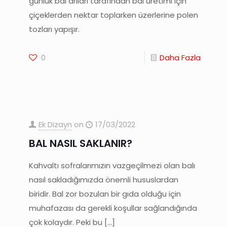
günlük bal arıları tarafından bal üretimi için
çiçeklerden nektar toplarken üzerlerine polen
tozları yapışır.
0
Daha Fazla
Ek Dizayn
on
17/03/2022
BAL NASIL SAKLANIR?
Kahvaltı sofralarımızın vazgeçilmezi olan balı
nasıl sakladığımızda önemli hususlardan
biridir. Bal zor bozulan bir gıda olduğu için
muhafazası da gerekli koşullar sağlandığında
çok kolaydır. Peki bu
[…]