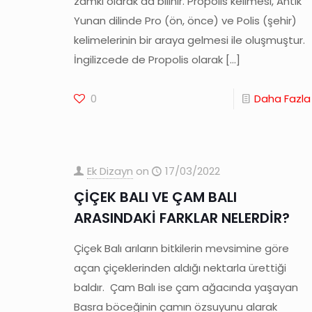
zamkı olarak da bilinir. Propolis kelimesi, Antik
Yunan dilinde Pro (ön, önce) ve Polis (şehir)
kelimelerinin bir araya gelmesi ile oluşmuştur.
İngilizcede de Propolis olarak
[…]
0
Daha Fazla
Ek Dizayn
on
17/03/2022
ÇİÇEK BALI VE ÇAM BALI
ARASINDAKİ FARKLAR NELERDİR?
Çiçek Balı arıların bitkilerin mevsimine göre
açan çiçeklerinden aldığı nektarla ürettiği
baldır. Çam Balı ise çam ağacında yaşayan
Basra böceğinin çamın özsuyunu alarak