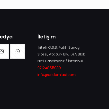
Medya
İletişim
İkitelli O.S.B, Fatih Sanayi
Sitesi, Atatürk Blv., 6/A Blok
No:1 Başakşehir / İstanbul
02124855080
info@aridamlasi.com