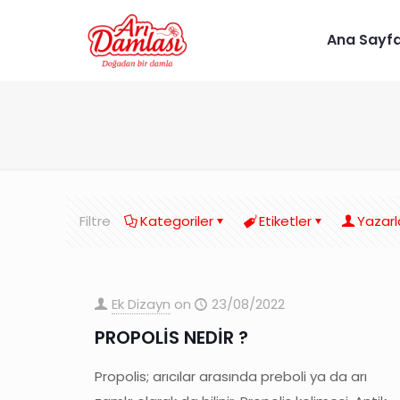
Ana Sayf
Filtre
Kategoriler
Etiketler
Yazarl
Ek Dizayn
on
23/08/2022
PROPOLİS NEDİR ?
Propolis; arıcılar arasında preboli ya da arı