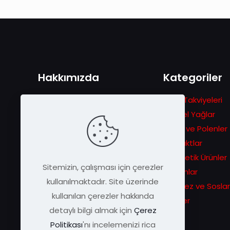
Hakkımızda
Kategoriler
1978 yılında Gezgin Arıcılık
Gıda Takviyeleri
hikâyesiyle başlayan serüven
Bitkisel Yağlar
ilerleyen zamanlarda eşsiz arı
Ballar ve Polenler
ürünlerini daha geniş kitlelere
Ekstraktlar
duyurma sevdasına dönüşür.
Kozmetik Ürünler
Sitemizin, çalışması için çerezler
Macunlar
kullanılmaktadır. Site üzerinde
Pekmez ve Soslar
kullanılan çerezler hakkında
Sirkeler
detaylı bilgi almak için
Çerez
Politikası
'nı incelemenizi rica