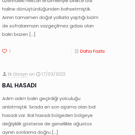
üzerindeki nektarı enzimleriyle birlikte bal
haline dönüştürdüğünden bahsetmiştik.
Arının tamamen doğal yollarla yaptığı bizim
de sofralarımızın vazgeçilmez gıdası olan
balın bazen
[…]
1
Daha Fazla
Ek Dizayn
on
17/03/2022
BAL HASADI
Adım adım balın geçirdiği yolculuğu
anlatmıştık. Sırada en son aşama olan bal
hasadı var. Bal hasadı bölgeden bölgeye
değişiklik gösterse de genellikle ağustos
ayının sonlarına doğru
[…]