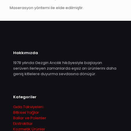
Maserasyon yöntemi ile elde edilmiştir.
Hakkımızda
1978 yılında Gezgin Arıcılık hikâyesiyle başlayan
serüven ilerleyen zamanlarda eşsiz arı ürünlerini daha
geniş kitlelere duyurma sevdasına dönüşür.
Kategoriler
Gıda Takviyeleri
Bitkisel Yağlar
Ballar ve Polenler
Ekstraktlar
Kozmetik Ürünler