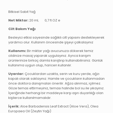
Bitkisel Sabit Yağ
Net Miktar:
20 mL
0,7 fl.OZ
e
Cilt Bakım Yağı
Besleyici etkisi sayesinde sağlıklı cilt yapısını destekleyerek
yardımcı olur. Kullanım öncesinde şişeyi çalkalayınız
Kullanımı:
Bir miktar yağı avucunuza dökerek temiz
cildinize masaj yaparak uygulayınız. Ayrıca karışım
ürünlerinize birkaç damla karıştırıp kullanabilirsiniz. Günlük
kullanıma uygun olup, haricen kullanılır.
Uyarılar:
Çocuklardan uzakta, serin ve kuru yerde, ağzı
kapalı olarak saklayınız. Hamile ve çocukların kullanmadan
önce doktora danışmaları önerilir. Ağza alınmaz, içilmez.
Göze temas ettirmeyiniz, teması halinde bol su ile yıkayınız.
İçeriğinde herhangi bir maddeye karşı aşırı duyarlılığı olan
kişilerce kullanılmamalıdır.
İçerik:
Aloe Barbadensis Leaf Extract (Aloe Vera), Olea
Europaea Oil (Zeytin Yağı)