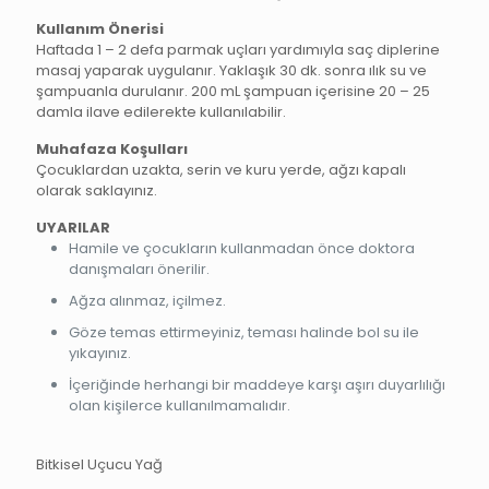
Kullanım Önerisi
Haftada 1 – 2 defa parmak uçları yardımıyla saç diplerine
masaj yaparak uygulanır. Yaklaşık 30 dk. sonra ılık su ve
şampuanla durulanır. 200 mL şampuan içerisine 20 – 25
damla ilave edilerekte kullanılabilir.
Muhafaza Koşulları
Çocuklardan uzakta, serin ve kuru yerde, ağzı kapalı
olarak saklayınız.
UYARILAR
Hamile ve çocukların kullanmadan önce doktora
danışmaları önerilir.
Ağza alınmaz, içilmez.
Göze temas ettirmeyiniz, teması halinde bol su ile
yıkayınız.
İçeriğinde herhangi bir maddeye karşı aşırı duyarlılığı
olan kişilerce kullanılmamalıdır.
Bitkisel Uçucu Yağ