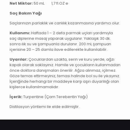
Net Miktar:
50 mL
1,7 fl.OZ
e
Saç Bakım Yağı
Saçlarınızın parlaklık ve canlılık kazanmasına yardımcı olur.
Kullanımı:
Haftada 1 – 2 defa parmak uçları yardımıyla
saç diplerine masaj yaparak uygulanır. Yaklaşık 30 dk.
sonra ılık su ve şampuanla durulanır. 200 mL şampuan
içerisine 20 – 25 damla ilave edilerekte kullanılabilir.
Uyarılar:
Çocuklardan uzakta, serin ve kuru yerde, ağzı
kapalı olarak saklayınız. Hamile ve çocukların kullanmadan
önce doktora danışmaları önerilir. Ağza alınmaz, içilmez.
Göze temas ettirmeyiniz, teması halinde bol su ile yıkayınız.
İçeriğinde herhangi bir maddeye karşı aşırı duyarlılığı olan
kişilerce kullanılmamalıdır.
İçerik:
Turpentine (Çam Terebentin Yağı)
Distilasyon yöntemi ile elde edilmiştir.