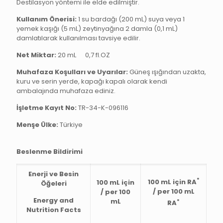
Destilasyon yöntemi ile elde edilmiştir.
Kullanım Önerisi:
1 su bardağı (200 mL) suya veya 1
yemek kaşığı (5 mL) zeytinyağına 2 damla (0,1 mL)
damlatılarak kullanılması tavsiye edilir.
Net Miktar:
20 mL
0,7 fl.OZ
Muhafaza Koşulları ve Uyarılar:
Güneş ışığından uzakta,
kuru ve serin yerde, kapağı kapalı olarak kendi
ambalajında muhafaza ediniz.
İşletme Kayıt No:
TR-34-K-096116
Menşe Ülke:
Türkiye
Beslenme Bildirimi
Enerji ve Besin
*
100 mL için RA
100 mL için
Öğeleri
/ per 100 mL
/ per 100
Energy and
mL
*
RA
Nutrition Facts