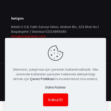
İletişim
İkitelli O.S.B, Fatih Sanayi Sitesi, Atatürk Blv., 6/A Blok No:1
Başakşehir / İstanbul
02124855080
info@aridamlasi.com
Sitemizin, çalışması için çerezler kullanılmaktadır. Site
üzerinde kullanılan çerezler hakkında detaylı bilgi
almak için
Çerez Politikası
'nı incelemenizi rica ederiz.
© Arı Damlası | Tüm Hakları Saklıdır |
KEYA
Daha Fazlası
Kabul Et
English
(
İngilizce
)
Türkçe