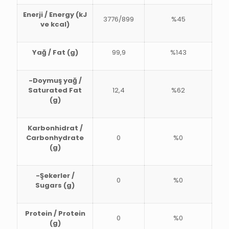
Enerji / Energy (kJ
3776/899
%45
ve kcal)
Yağ / Fat (g)
99,9
%143
-Doymuş yağ /
Saturated Fat
12,4
%62
(g)
Karbonhidrat /
Carbonhydrate
0
%0
(g)
-Şekerler /
0
%0
Sugars (g)
Protein / Protein
0
%0
(g)