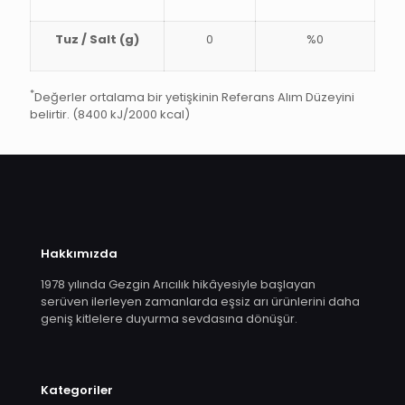
Tuz / Salt (g)
0
%0
*
Değerler ortalama bir yetişkinin Referans Alım Düzeyini
belirtir. (8400 kJ/2000 kcal)
Hakkımızda
1978 yılında Gezgin Arıcılık hikâyesiyle başlayan
serüven ilerleyen zamanlarda eşsiz arı ürünlerini daha
geniş kitlelere duyurma sevdasına dönüşür.
Kategoriler