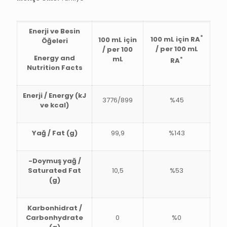
Enerji ve Besin
*
100 mL için RA
100 mL için
Öğeleri
/ per 100 mL
/ per 100
Energy and
mL
*
RA
Nutrition Facts
Enerji / Energy (kJ
3776/899
%45
ve kcal)
Yağ / Fat (g)
99,9
%143
-Doymuş yağ /
Saturated Fat
10,5
%53
(g)
Karbonhidrat /
Carbonhydrate
0
%0