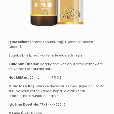
İçindekiler:
Kenevir Tohumu Yağı (Cannabis sativa L.
Oleum)
Soğuk sıkım (pres) yöntemi ile elde edilmiştir.
Kullanım Önerisi:
Doğrudan tüketilebilir veya yemeklere
tat vermek için kullanılabilir.
Net Miktar:
50 mL
1,7 fl.OZ
Muhafaza Koşulları ve Uyarılar:
Güneş ışığından uzakta,
kuru ve serin yerde kapağı kapalı olarak kendi
ambalajında muhafaza ediniz.
İşletme Kayıt No:
TR-34-K-096116
Menşe Ülke:
Türkiye