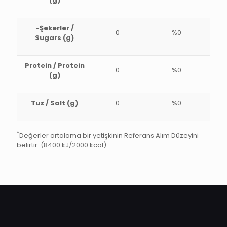
(g)
-Şekerler /
0
%0
Sugars (g)
Protein / Protein
0
%0
(g)
Tuz / Salt (g)
0
%0
*
Değerler ortalama bir yetişkinin Referans Alım Düzeyini
belirtir. (8400 kJ/2000 kcal)