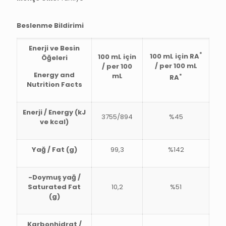
Beslenme Bildirimi
Enerji ve Besin
*
100 mL için RA
100 mL için
Öğeleri
/ per 100 mL
/ per 100
Energy and
mL
*
RA
Nutrition Facts
Enerji / Energy (kJ
3755/894
%45
ve kcal)
Yağ / Fat (g)
99,3
%142
-Doymuş yağ /
Saturated Fat
10,2
%51
(g)
Karbonhidrat /