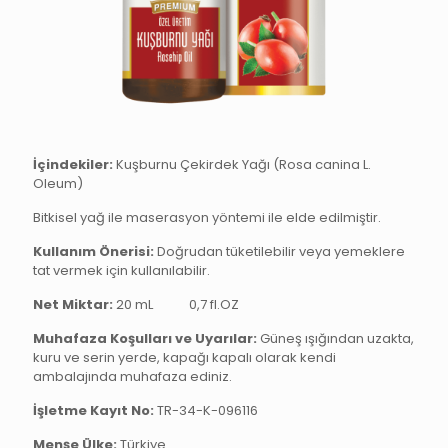
İçindekiler:
Kuşburnu Çekirdek Yağı (Rosa canina L.
Oleum)
Bitkisel yağ ile maserasyon yöntemi ile elde edilmiştir.
Kullanım Önerisi:
Doğrudan tüketilebilir veya yemeklere
tat vermek için kullanılabilir.
Net Miktar:
20 mL
0,7 fl.OZ
Muhafaza Koşulları ve Uyarılar:
Güneş ışığından uzakta,
kuru ve serin yerde, kapağı kapalı olarak kendi
ambalajında muhafaza ediniz.
İşletme Kayıt No:
TR-34-K-096116
Menşe Ülke:
Türkiye