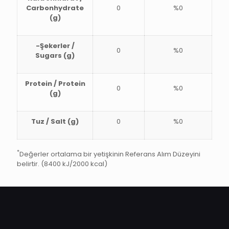
Carbonhydrate
0
%0
(g)
-Şekerler /
0
%0
Sugars (g)
Protein / Protein
0
%0
(g)
Tuz / Salt (g)
0
%0
*
Değerler ortalama bir yetişkinin Referans Alım Düzeyini
belirtir. (8400 kJ/2000 kcal)