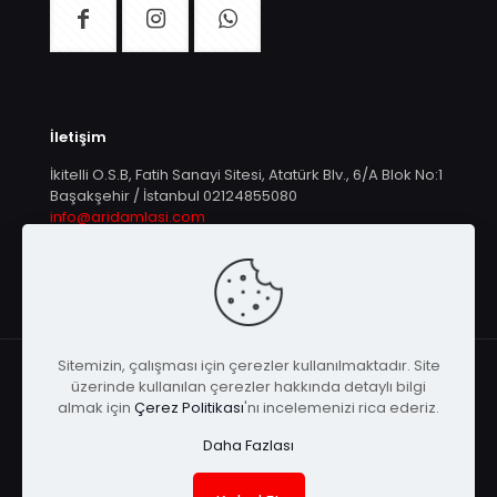
İletişim
İkitelli O.S.B, Fatih Sanayi Sitesi, Atatürk Blv., 6/A Blok No:1
Başakşehir / İstanbul
02124855080
info@aridamlasi.com
Sitemizin, çalışması için çerezler kullanılmaktadır. Site
üzerinde kullanılan çerezler hakkında detaylı bilgi
almak için
Çerez Politikası
'nı incelemenizi rica ederiz.
© Arı Damlası | Tüm Hakları Saklıdır |
KEYA
Daha Fazlası