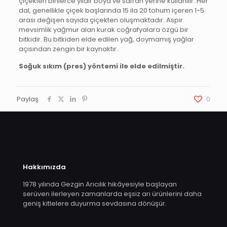
çiçekleri binlerce yıldır boya ve safran yerine kullanılır. Her
dal, genellikle çiçek başlarında 15 ila 20 tohum içeren 1-5
arası değişen sayıda çiçekten oluşmaktadır. Aspir
mevsimlik yağmur alan kurak coğrafyalara özgü bir
bitkidir. Bu bitkiden elde edilen yağ, doymamış yağlar
açısından zengin bir kaynaktır.
Soğuk sıkım (pres) yöntemi ile elde edilmiştir.
Paylaş
0
Hakkımızda
1978 yılında Gezgin Arıcılık hikâyesiyle başlayan
serüven ilerleyen zamanlarda eşsiz arı ürünlerini daha
geniş kitlelere duyurma sevdasına dönüşür.