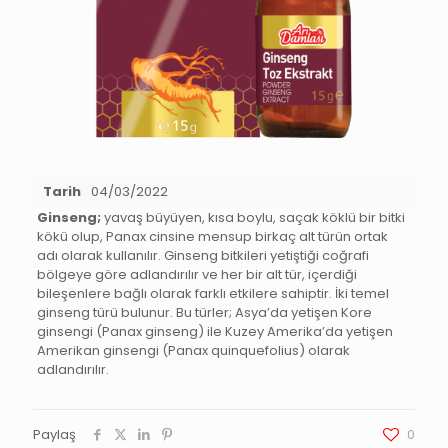
Tarih
04/03/2022
Ginseng;
yavaş büyüyen, kısa boylu, saçak köklü bir bitki
kökü olup, Panax cinsine mensup birkaç alt türün ortak
adı olarak kullanılır. Ginseng bitkileri yetiştiği coğrafi
bölgeye göre adlandırılır ve her bir alt tür, içerdiği
bileşenlere bağlı olarak farklı etkilere sahiptir. İki temel
ginseng türü bulunur. Bu türler; Asya’da yetişen Kore
ginsengi (Panax ginseng) ile Kuzey Amerika’da yetişen
Amerikan ginsengi (Panax quinquefolius) olarak
adlandırılır.
Paylaş
0