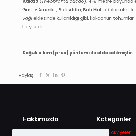
Kakao
(
Theobroma cacao
), 4-8 metre boyunda e
Güney Amerika, Batı Afrika, Batı Hint adaları olmakl
yağı
eldesinde kullanıldığı gibi, kakaonun tohumları 
bir yağdır.
Soğuk sıkım (pres) yöntemi ile elde edilmiştir.
Paylaş
Hakkımızda
Kategoriler
1978 yılında Gezgin Arıcılık
Gıda Takviyeleri