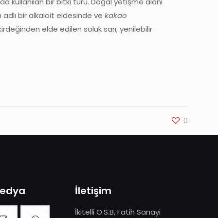
ullanılan bir bitki türü. Doğal yetişme alanı
 adlı bir alkaloit eldesinde ve
kakao
rdeğinden elde edilen soluk sarı, yenilebilir
0
Medya
İletişim
İkitelli O.S.B, Fatih Sanayi