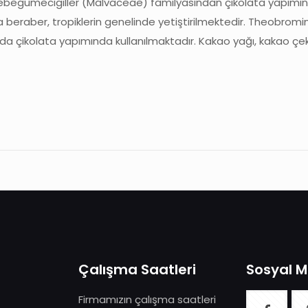
begümecigiller (Malvaceae) familyasından çikolata yapımında k
a beraber, tropiklerin genelinde yetiştirilmektedir. Theobromin
da çikolata yapımında kullanılmaktadır. Kakao yağı, kakao çeki
Çalışma Saatleri
Sosyal 
Firmamızın çalışma saatleri