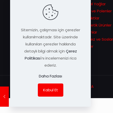
hikâyesiyle başlayan serüven
Bitkisel Yağlar
ilerleyen zamanlarda eşsiz arı
Ballar ve Polenler
ürünlerini daha geniş kitlelere
Ekstraktlar
duyurma sevdasına dönüşür.
Kozmetik Ürünler
Sitemizin, çalışması için çerezler
Macunlar
kullanılmaktadır. Site üzerinde
Pekmez ve Soslar
kullanılan çerezler hakkında
Sirkeler
detaylı bilgi almak için
Çerez
Politikası
'nı incelemenizi rica
ederiz.
Daha Fazlası
© Arı Damlası | Tüm Hakları Saklıdır |
KEYA
Kabul Et