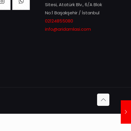
Sitesi, Atatürk Blv., 6/A Blok
No:1 Başakşehir / İstanbul
02124855080
info@aridamlasi.com