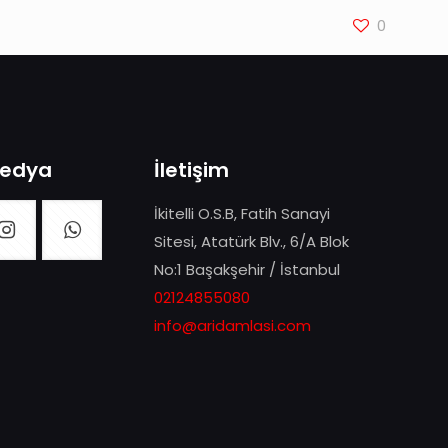
0
Medya
İletişim
İkitelli O.S.B, Fatih Sanayi
Sitesi, Atatürk Blv., 6/A Blok
No:1 Başakşehir / İstanbul
02124855080
info@aridamlasi.com