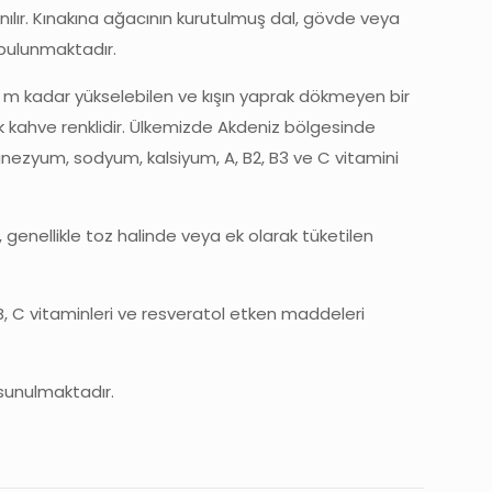
ılır. Kınakına ağacının kurutulmuş dal, gövde veya
i bulunmaktadır.
0 m kadar yükselebilen ve kışın yaprak dökmeyen bir
ak kahve renklidir. Ülkemizde Akdeniz bölgesinde
agnezyum, sodyum, kalsiyum, A, B2, B3 ve C vitamini
, genellikle toz halinde veya ek olarak tüketilen
B, C vitaminleri ve resveratol etken maddeleri
 sunulmaktadır.