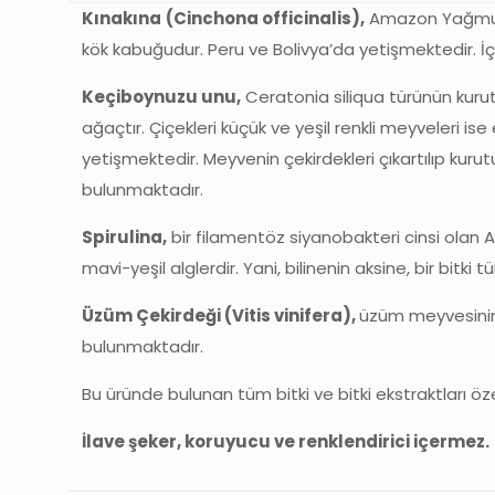
Kınakına
(Cinchona officinalis),
Amazon Yağmur O
kök kabuğudur. Peru ve Bolivya’da yetişmektedir. İçer
Keçiboynuzu unu,
Ceratonia siliqua türünün kurut
ağaçtır. Çiçekleri küçük ve yeşil renkli meyveleri i
yetişmektedir. Meyvenin çekirdekleri çıkartılıp kur
bulunmaktadır.
Spirulina,
bir filamentöz siyanobakteri cinsi olan Ar
mavi-yeşil alglerdir. Yani, bilinenin aksine, bir bitk
Üzüm Çekirdeği (Vitis vinifera),
üzüm meyvesinin 
bulunmaktadır.
Bu üründe bulunan tüm bitki ve bitki ekstraktları öz
İlave şeker, koruyucu ve renklendirici içermez.