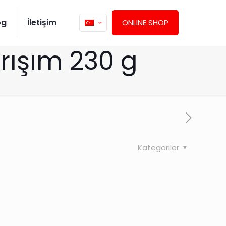
og
İletişim
ONLINE SHOP
arışım 230 g
Kategoriler