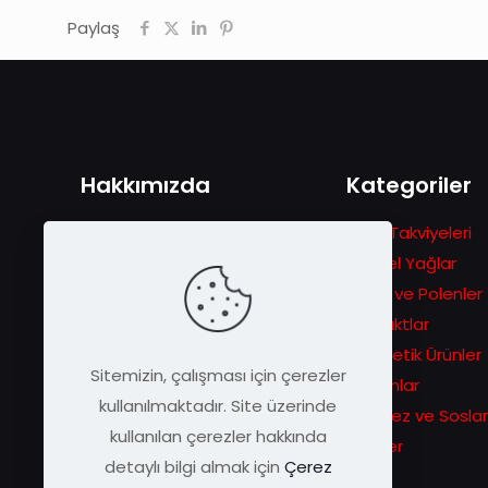
Paylaş
Hakkımızda
Kategoriler
1978 yılında Gezgin Arıcılık
Gıda Takviyeleri
hikâyesiyle başlayan serüven
Bitkisel Yağlar
ilerleyen zamanlarda eşsiz arı
Ballar ve Polenler
ürünlerini daha geniş kitlelere
Ekstraktlar
duyurma sevdasına dönüşür.
Kozmetik Ürünler
Sitemizin, çalışması için çerezler
Macunlar
kullanılmaktadır. Site üzerinde
Pekmez ve Soslar
kullanılan çerezler hakkında
Sirkeler
detaylı bilgi almak için
Çerez