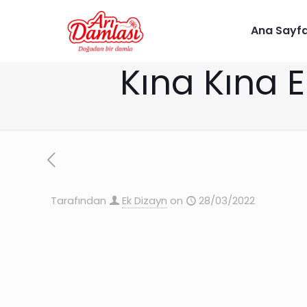
Ana Sayf
Kına Kına E
Tarafından
Ek Dizayn
on
28/03/2022