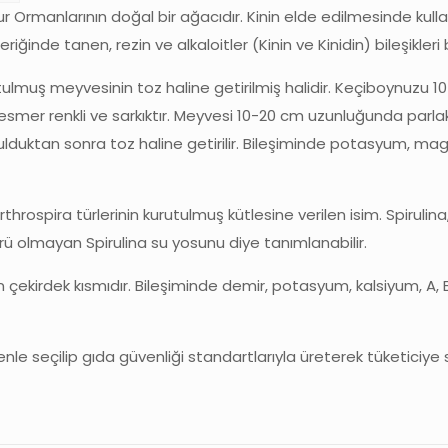
rmanlarının doğal bir ağacıdır. Kinin elde edilmesinde kullan
iğinde tanen, rezin ve alkaloitler (Kinin ve Kinidin) bileşikler
ulmuş meyvesinin toz haline getirilmiş halidir. Keçiboynuzu 1
se esmer renkli ve sarkıktır. Meyvesi 10-20 cm uzunluğunda parl
utulduktan sonra toz haline getirilir. Bileşiminde potasyum, m
throspira türlerinin kurutulmuş kütlesine verilen isim. Spirulina
i türü olmayan Spirulina su yosunu diye tanımlanabilir.
çekirdek kısmıdır. Bileşiminde demir, potasyum, kalsiyum, A, 
enle seçilip gıda güvenliği standartlarıyla üreterek tüketiciye