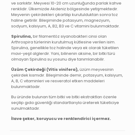
ve sarkıktır. Meyvesi 10-20 cm uzunluğunda parlak kahve
renklidir. Ülkemizde Akdeniz bölgesinde yetişmektedir.
Meyvenin çekirdekleri çıkartılıp kurutulduktan sonra toz
haline getirilir. Bileşiminde potasyum, magnezyum,
sodyum, kalsiyum, A, B2, B3 ve C vitamini bulunmaktadır.
Spirulina,
bir filamentöz siyanobakteri cinsi olan
Arthrospira türlerinin kurutulmuş kütlesine verilen isim.
Spirulina, genellikle toz halinde veya ek olarak tüketilen
mavi-yeşil alglerdir. Yani, bilinenin aksine, bir bitki türü
olmayan Spirulina su yosunu diye tanımlanabilir.
Üzüm Çekirdeği (Vitis vinifera),
üzüm meyvesinin
çekirdek kısmıdır. Bileşiminde demir, potasyum, kalsiyum,
A, B, C vitaminleri ve resveratol etken maddeleri
bulunmaktadır.
Bu üründe bulunan tüm bitki ve bitki ekstraktları özenle
seçilip gıda güvenliği standartlarıyla üreterek tüketiciye
sunulmaktadır.
İlave şeker, koruyucu ve renklendirici içermez.