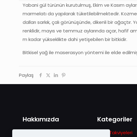
Yabani gül türünün kurutulmuş, Ekim ve Kasım aylar
marmelatı da yapılarak tüketilebilmektedir. Kozmetik
dalları sarkık, çalı görünüşünde, dikenli bir ağaçtır. 
renklidir, mayıs ve temmuz aylarında açar, hafif ama
m kadar yükseklikte dahi yetişebilen bir bitkidir.
Bitkisel yağ ile maserasyon yöntemi ile elde edilmiş
Paylaş
Hakkımızda
Kategoriler
1978 yılında Gezgin Arıcılık
Gıda Takviyeleri