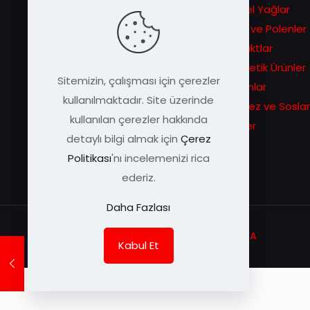
hikâyesiyle başlayan serüven
Bitkisel Yağlar
ilerleyen zamanlarda eşsiz arı
Ballar ve Polenler
ürünlerini daha geniş kitlelere
Ekstraktlar
duyurma sevdasına dönüşür.
Kozmetik Ürünler
Sitemizin, çalışması için çerezler
Macunlar
kullanılmaktadır. Site üzerinde
Pekmez ve Soslar
kullanılan çerezler hakkında
Sirkeler
detaylı bilgi almak için
Çerez
Politikası
'nı incelemenizi rica
ederiz.
Daha Fazlası
© Arı Damlası | Tüm Hakları Saklıdır |
KEYA
Kabul Et