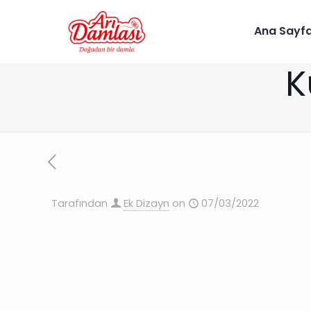
Ana Sayf
K
Tarafından
Ek Dizayn
on
07/03/2022