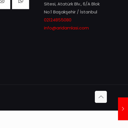
Sitesi, Atatürk Blv., 6/A Blok
No:1 Başakşehir / İstanbul
02124855080
info@aridamlasi.com