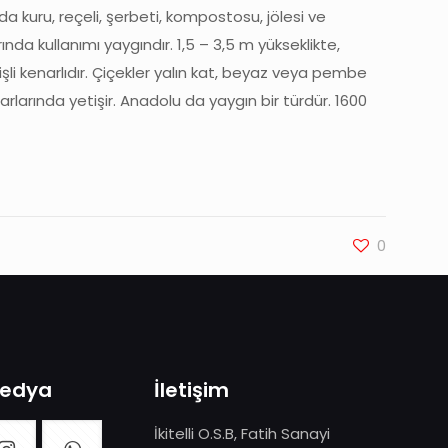
 kuru, reçeli, şerbeti, kompostosu, jölesi ve
da kullanımı yaygındır. 1,5 – 3,5 m yükseklikte,
 dişli kenarlıdır. Çiçekler yalın kat, beyaz veya pembe
rlarında yetişir. Anadolu da yaygın bir türdür. 1600
0
Medya
İletişim
İkitelli O.S.B, Fatih Sanayi