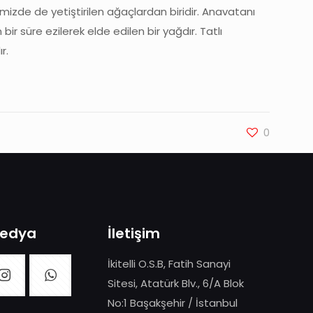
izde de yetiştirilen ağaçlardan biridir. Anavatanı
r süre ezilerek elde edilen bir yağdır. Tatlı
r.
0
Medya
İletişim
İkitelli O.S.B, Fatih Sanayi
Sitesi, Atatürk Blv., 6/A Blok
No:1 Başakşehir / İstanbul