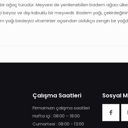
 bir ağaç türüdür. Meyvesi de yenilenebilen badem ağacı ülkem
eyaz ve dışı kabuklu bir meyvedir. Badem yağı, çekirdeğinin bi
m yağı besleyici vitaminler açısından oldukça zengin bir yağdı
Çalışma Saatleri
Sosyal 
Firmamızın çalışma saatleri
Hafta içi : 08:00 – 18:00
Cumartesi : 08:00 - 13:00