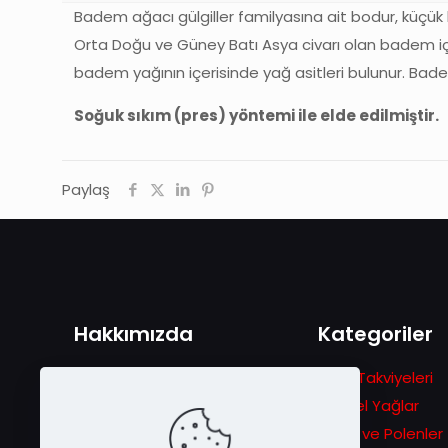
Badem ağacı gülgiller familyasına ait bodur, küçük
Orta Doğu ve Güney Batı Asya civarı olan badem içi b
badem yağının içerisinde yağ asitleri bulunur. Bade
Soğuk sıkım (pres) yöntemi ile elde edilmiştir.
Paylaş
Hakkımızda
Kategoriler
1978 yılında Gezgin Arıcılık
Gıda Takviyeleri
hikâyesiyle başlayan serüven
Bitkisel Yağlar
ilerleyen zamanlarda eşsiz arı
Ballar ve Polenler