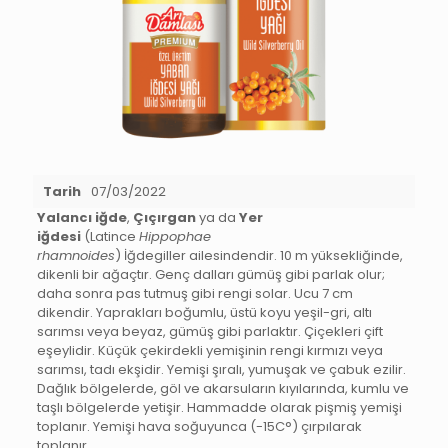
Tarih
07/03/2022
Yalancı iğde
,
Çıçırgan
ya da
Yer
iğdesi
(Latince
Hippophae
rhamnoides
) İğdegiller ailesindendir. 10 m yüksekliğinde,
dikenli bir ağaçtır. Genç dalları gümüş gibi parlak olur;
daha sonra pas tutmuş gibi rengi solar. Ucu 7 cm
dikendir. Yaprakları boğumlu, üstü koyu yeşil-gri, altı
sarımsı veya beyaz, gümüş gibi parlaktır. Çiçekleri çift
eşeylidir. Küçük çekirdekli yemişinin rengi kırmızı veya
sarımsı, tadı ekşidir. Yemişi şıralı, yumuşak ve çabuk ezilir.
Dağlık bölgelerde, göl ve akarsuların kıyılarında, kumlu ve
taşlı bölgelerde yetişir. Hammadde olarak pişmiş yemişi
toplanır. Yemişi hava soğuyunca (-15C°) çırpılarak
toplanır.