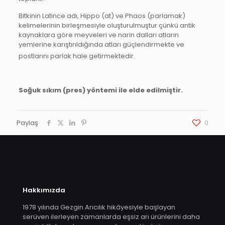
Bitkinin Latince adı, Hippo (at) ve Phaos (parlamak)
kelimelerinin birleşmesiyle oluşturulmuştur çünkü antik
kaynaklara göre meyveleri ve narin dalları atların
yemlerine karıştırıldığında atları güçlendirmekte ve
postlarını parlak hale getirmektedir.
Soğuk sıkım (pres) yöntemi ile elde edilmiştir.
Paylaş
0
Hakkımızda
1978 yılında Gezgin Arıcılık hikâyesiyle başlayan
serüven ilerleyen zamanlarda eşsiz arı ürünlerini daha