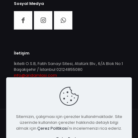
Sosyal Medya
İletişim
İkitelli O.S.B, Fatih Sanayi Sitesi, Atatürk Blv., 6/A Blok No:1
Başakşehir / İstanbul
02124855080
info@aridamlasi.com
Sitemizin, çalışması için çerezler kullanılmaktadır. Site
üzerinde kullanılan çerezler hakkında detaylı bilgi
almak için
Çerez Politikası
'nı incelemenizi rica ederiz.
© Arı Damlası | Tüm Hakları Saklıdır |
KEYA