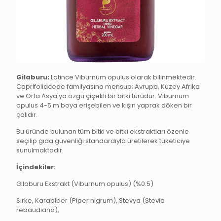
Gilaburu;
Latince Viburnum opulus olarak bilinmektedir.
Caprifoliaceae familyasına mensup; Avrupa, Kuzey Afrika
ve Orta Asya'ya özgü çiçekli bir bitki türüdür. Viburnum
opulus 4-5 m boya erişebilen ve kışın yaprak döken bir
çalıdır.
Bu üründe bulunan tüm bitki ve bitki ekstraktları özenle
seçilip gıda güvenliği standardıyla üretilerek tüketiciye
sunulmaktadır.
İçindekiler:
Gilaburu Ekstrakt (Viburnum opulus) (%0.5)
Sirke, Karabiber (Piper nigrum), Stevya (Stevia
rebaudiana),