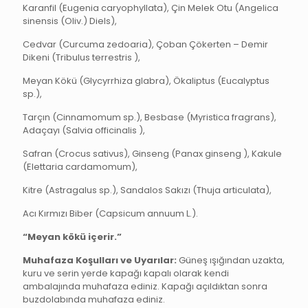
Karanfil (Eugenia caryophyllata), Çin Melek Otu (Angelica
sinensis (Oliv.) Diels),
Cedvar (Curcuma zedoaria), Çoban Çökerten – Demir
Dikeni (Tribulus terrestris ),
Meyan Kökü (Glycyrrhiza glabra), Ökaliptus (Eucalyptus
sp.),
Tarçın (Cinnamomum sp.), Besbase (Myristica fragrans),
Adaçayı (Salvia officinalis ),
Safran (Crocus sativus), Ginseng (Panax ginseng ), Kakule
(Elettaria cardamomum),
Kitre (Astragalus sp.), Sandalos Sakızı (Thuja articulata),
Acı Kırmızı Biber (Capsicum annuum L.).
“Meyan kökü içerir.”
Muhafaza Koşulları ve Uyarılar:
Güneş ışığından uzakta,
kuru ve serin yerde kapağı kapalı olarak kendi
ambalajında muhafaza ediniz. Kapağı açıldıktan sonra
buzdolabında muhafaza ediniz.