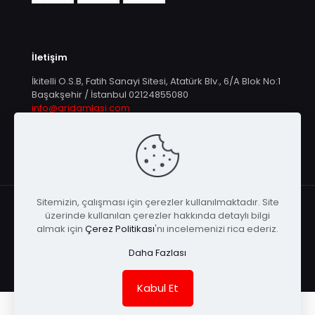
İletişim
İkitelli O.S.B, Fatih Sanayi Sitesi, Atatürk Blv., 6/A Blok No:1
Başakşehir / İstanbul
02124855080
info@aridamlasi.com
Sitemizin, çalışması için çerezler kullanılmaktadır. Site
üzerinde kullanılan çerezler hakkında detaylı bilgi
almak için
Çerez Politikası
'nı incelemenizi rica ederiz.
© Arı Damlası | Tüm Hakları Saklıdır |
KEYA
Daha Fazlası
Kabul Et
English
(
İngilizce
)
Türkçe