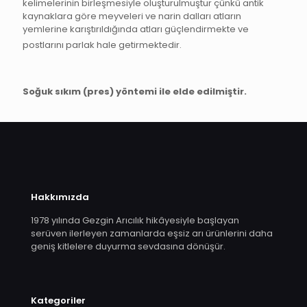
kelimelerinin birleşmesiyle oluşturulmuştur çünkü antik
kaynaklara göre meyveleri ve narin dalları atların
yemlerine karıştırıldığında atları güçlendirmekte ve
postlarını parlak hale getirmektedir.
Soğuk sıkım (pres) yöntemi ile elde edilmiştir.
Hakkımızda
1978 yılında Gezgin Arıcılık hikâyesiyle başlayan
serüven ilerleyen zamanlarda eşsiz arı ürünlerini daha
geniş kitlelere duyurma sevdasına dönüşür.
Kategoriler