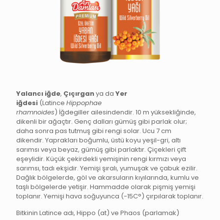
Yalancı iğde
,
Çıçırgan
ya da
Yer
iğdesi
(Latince
Hippophae
rhamnoides
) İğdegiller ailesindendir. 10 m yüksekliğinde,
dikenli bir ağaçtır. Genç dalları gümüş gibi parlak olur;
daha sonra pas tutmuş gibi rengi solar. Ucu 7 cm
dikendir. Yaprakları boğumlu, üstü koyu yeşil-gri, altı
sarımsı veya beyaz, gümüş gibi parlaktır. Çiçekleri çift
eşeylidir. Küçük çekirdekli yemişinin rengi kırmızı veya
sarımsı, tadı ekşidir. Yemişi şıralı, yumuşak ve çabuk ezilir.
Dağlık bölgelerde, göl ve akarsuların kıyılarında, kumlu ve
taşlı bölgelerde yetişir. Hammadde olarak pişmiş yemişi
toplanır. Yemişi hava soğuyunca (-15C°) çırpılarak toplanır.
Bitkinin Latince adı, Hippo (at) ve Phaos (parlamak)