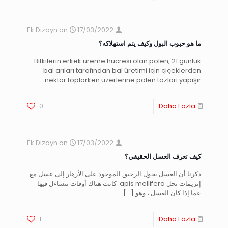
Ek Dizayn
on
17/03/2022
ما هو حبوب البول وكيف يتم استهلاكه؟
Bitkilerin erkek üreme hücresi olan polen, 21 günlük
bal arıları tarafından bal üretimi için çiçeklerden
nektar toplarken üzerlerine polen tozları yapışır.
0
Daha Fazla
Ek Dizayn
on
17/03/2022
كيف تعرف العسل الحقيقي؟
ذكرنا أن العسل يحول الرحيق الموجود على الأزهار إلى عسل مع
إنزيمات نحل apis mellifera. كانت هناك أوقات نتساءل فيها
عما إذا كان العسل ، وهو
[…]
1
Daha Fazla