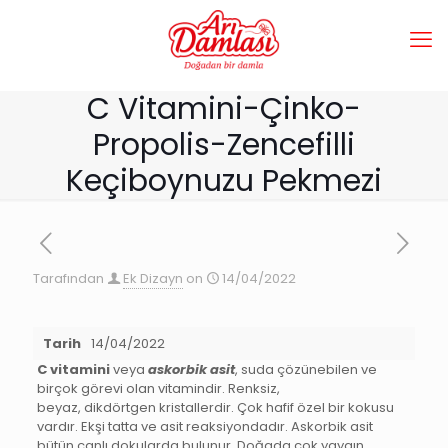
C Vitamini-Çinko-
Propolis-Zencefilli
Keçiboynuzu Pekmezi
Tarafından
Ek Dizayn
on
14/04/2022
Tarih
14/04/2022
C vitamini
veya
askorbik asit
, suda çözünebilen ve
birçok görevi olan vitamindir. Renksiz,
beyaz, dikdörtgen kristallerdir. Çok hafif özel bir kokusu
vardır. Ekşi tatta ve asit reaksiyondadır. Askorbik asit
bütün canlı dokularda bulunur. Doğada çok yaygın