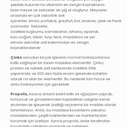
şekilde bulunan bu vitaminin en zengin kaynaklarını
taze meyve ve sebzeler ve çiğ et oluşturur. Meyveler
arasında en çok askorbik asit
içerenler; limon, portakal, greyfurt, kivi, ananas, çilek ve frenk
üzümüdür. Sebzeler,
özellikle kuşburnu, karnabahar, lahana, ıspanak,
kuru soğan, biber, turp, tere, maydanoz ve yer
elması askorbik asit bakımından en zengin
kaynaklardandır.
Çinko
vücudun birçok işlevinin normal fonksiyonlarına
katkı sağlayan bir besin maddesi elementtir. Çinko,
protein ve nükleik asit sentezinde özellikle DNA
yapımında ve 300 den fazla enzim işlevinde kofaktör
olarak rol alan bir elementtir. Bu nedenle tüm hücre ve
doku fonksiyonları için gereklidir.
Propolis,
kısaca arıların belirli bitki ve ağaçların yaprak,
tomurcuk ve gövdelerinden topladıkları salgıları kendi
enzimleri ile işleyerek ürettiği reçinemsi bir madde olarak
tanımlanıyor. Arılar, bu maddeyi kovanlarını yabancı
maddelerden, çeşitli bakterilerden ve mantarlardan
korumak için üretiyor. Ayrıca propolis, arılar tarafından
kovandaki çatlakları onarmak ve petekleri