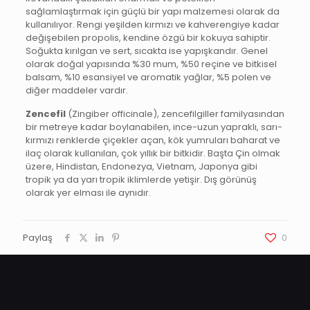
sağlamlaştırmak için güçlü bir yapı malzemesi olarak da
kullanılıyor. Rengi yeşilden kırmızı ve kahverengiye kadar
değişebilen propolis, kendine özgü bir kokuya sahiptir.
Soğukta kırılgan ve sert, sıcakta ise yapışkandır. Genel
olarak doğal yapısında %30 mum, %50 reçine ve bitkisel
balsam, %10 esansiyel ve aromatik yağlar, %5 polen ve
diğer maddeler vardır.
Zencefil
(Zingiber officinale), zencefilgiller familyasından
bir metreye kadar boylanabilen, ince-uzun yapraklı, sarı-
kırmızı renklerde çiçekler açan, kök yumruları baharat ve
ilaç olarak kullanılan, çok yıllık bir bitkidir. Başta Çin olmak
üzere, Hindistan, Endonezya, Vietnam, Japonya gibi
tropik ya da yarı tropik iklimlerde yetişir. Dış görünüş
olarak yer elması ile aynıdır.
Paylaş
0