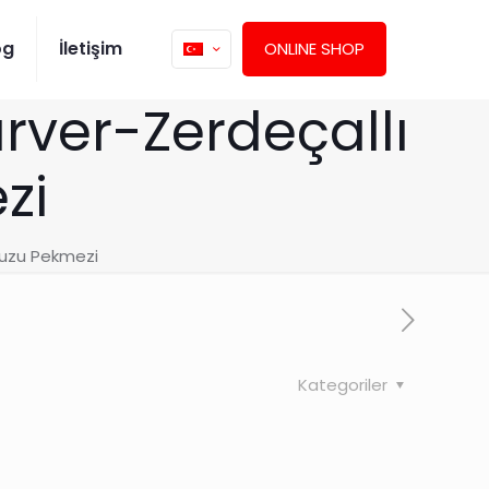
og
İletişim
ONLINE SHOP
ver-Zerdeçallı
zi
nuzu Pekmezi
Kategoriler