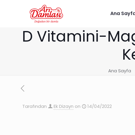
Ana Sayf
D Vitamini-Ma
K
Ana Sayfa
Tarafından
Ek Dizayn
on
14/04/2022