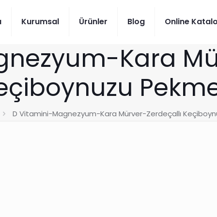
a
Kurumsal
Ürünler
Blog
Online Katal
gnezyum-Kara Mür
eçiboynuzu Pekme
D Vitamini-Magnezyum-Kara Mürver-Zerdeçallı Keçiboy