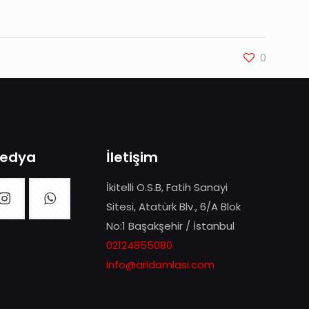
0
Medya
İletişim
İkitelli O.S.B, Fatih Sanayi
Sitesi, Atatürk Blv., 6/A Blok
No:1 Başakşehir / İstanbul
02124855080
info@aridamlasi.com