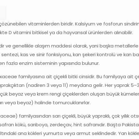
çözünebilen vitaminlerden biridir. Kalsiyum ve fosforun sindirim 
kte D vitamini bitkisel ya da hayvansal ürünlerden alınabilir.
r ve genellikle alaşım maddesi olarak, yani başka metallerle k
n sentezi, kas ve sinir fonksiyonu, kan şekeri kontrolü ve kan
en fazla enzim sisteminin yapısında bulunur.
xaceae familyasına ait çiçekli bitki cinsidir. Bu familyaya ait 
prakçıktan (nadiren 3 veya 11) meydana gelir. Her yaprak 5–30
a küçük beyaz veya krem rengi çiçeklerden oluşan büyük kümele
rı veya beyaz) halinde tomurcuklanırlar.
ae) familyasından sarı çiçekli, büyük yapraklı, çok yıllık otsu bi
safran kökü, sarıboya, zerdeçav, hint safranıdır. Başta Pakis
 altındaki ana kökleri yumurta veya armut seklindedir. Yan kökl