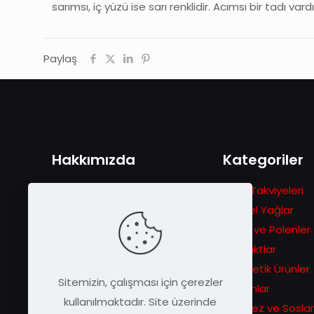
sarımsı, iç yüzü ise sarı renklidir. Acımsı bir tadı vardı
Paylaş
Hakkımızda
Kategoriler
1978 yılında Gezgin Arıcılık
Gıda Takviyeleri
hikâyesiyle başlayan serüven
Bitkisel Yağlar
ilerleyen zamanlarda eşsiz arı
Ballar ve Polenler
ürünlerini daha geniş kitlelere
Ekstraktlar
duyurma sevdasına dönüşür.
Kozmetik Ürünler
Sitemizin, çalışması için çerezler
Macunlar
kullanılmaktadır. Site üzerinde
Pekmez ve Soslar