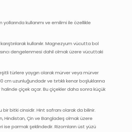
yollarında kullanımı ve emilimi ile özellikle
arıştırılarak kullanılır. Magnezyum vücutta bol
 basıncı dengelenmesi dahil olmak üzere vücuttaki
çeşitli türlere yaygın olarak mürver veya mürver
 cm uzunluğundadır ve tırtıklı kenar boşluklarına
r halinde çiçek açar. Bu çiçekler daha sonra küçük
r bitki cinsidir. Hint safranı olarak da bilinir.
tan, Hindistan, Çin ve Bangladeş olmak üzere
eri ise parmak şeklindedir. Rizomların üst yüzü