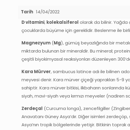
Tarih
14/04/2022
D vitamini
,
kolekalsiferol
olarak da bilinir. Yağda 
çocuklarda büyüme için gereklidir. Beslenme ile birli
Magnezyum
(
Mg
), gümüş beyazlığında bir metaldi
miktarda bulunan bir mineraldir. Bu mineral; protei
çeşitli biyokimyasal reaksiyonları düzenleyen 300’d
Kara Mürver
, sambucus latince adı ile bilinen ado
meyvesi denir. Kara mürver çiçeği yaprakları 5-9 ya
sahiptir. Kara mürver bitkisi, ilkbaharın sonlarınd
siyah, mavi-siyah veya kırmızı meyveler (nadiren sa
Zerdeçal
(Curcuma longa), zencefilgiller (Zingiberace
Anavatanı Güney Asya’dır. Diğer isimleri zerdeçöp, 
Asya’nın tropik bölgelerinde yetişir. Bitkinin toprak