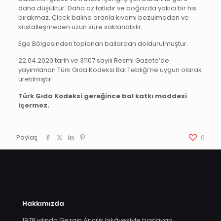
daha düşüktür. Daha az tatlıdır ve boğazda yakıcı bir his
bırakmaz. Çiçek balına oranla kıvamı bozulmadan ve
kristalleşmeden uzun süre saklanabilir.
Ege Bölgesinden toplanan ballardan doldurulmuştur.
22.04.2020 tarih ve 31107 sayılı Resmi Gazete’de
yayımlanan Türk Gıda Kodeksi Bal Tebliği’ne uygun olarak
üretilmiştir.
Türk Gıda Kodeksi gereğince bal katkı maddesi
içermez.
Paylaş
0
Hakkımızda
1978 yılında Gezgin Arıcılık hikâyesiyle başlayan