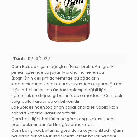
Tarih
12/03/2022
Çam Balı, bazı çam ağaçları (Pinus brutia, P. nigra, P.
pinea) üzerinde yaşayan Marchalina hellenica
(koşnil)’nın gelişim döneminde bu ağaçların
karbonhidratça zengin tatlı özsuyundan oluşturduğu bal
çiğinin, bal arıları tarafından toplanıp değişikliğe
uğratarak ürettiği salgı balını ifade etmektedir. Çam balı
salgı balları arasında en bilinenidir.
Ege Bölgesinden toplanan ballar analizleri yapıldıktan
sonra tüketiciye ulaştırılmaktadır.
Çam balı diğer bal türlerine göre rengi, kokusu, nem
oranı bakımından farklılık göstermektedir.
Çam balı çiçek ballarına göre daha koyu renktedir. Çam
ballarının glikoz ve früktoz içeriği çiçek ballarına göre