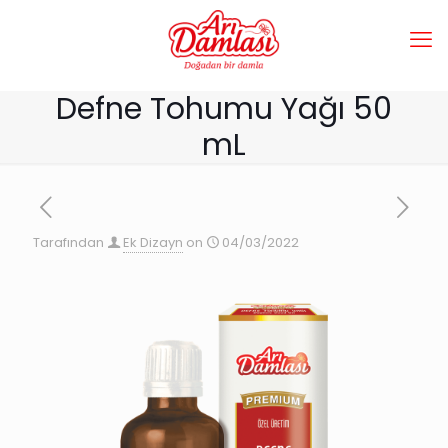
Defne Tohumu Yağı 50
mL
Tarafından
Ek Dizayn
on
04/03/2022