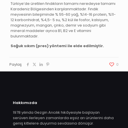
Türkiye’de üretilen fındıkların tamamı neredeyse tamamı
Karadeniz Bölgesinden karşılanmaktadır. Fındık
meyvesinin bileşiminde % 55-60 yağ, %14-16 protein, %11-
12 karbonhidrat, %4,5- 5 su, %2 kül ile fosfor, kalsiyum,
magnezyum, mangan, çinko, demir ve sodyum gibi
mineral maddeler ayrıca B1, B2 ve E vitamini
bulunmaktadır.
Soğuk sıkım (pres) yöntemi ile elde edilmiştir.
Paylaş
0
Hakkımızda
1978 yılında Gezgin Arıcılık hikâyesiyle başlayan
serüven ilerleyen zamanlarda eşsiz arı ürünlerini daha
geniş kitlelere duyurma sevdasına dönüşür.