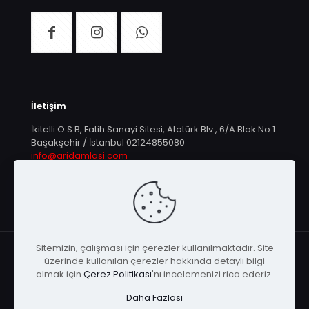
İletişim
İkitelli O.S.B, Fatih Sanayi Sitesi, Atatürk Blv., 6/A Blok No:1
Başakşehir / İstanbul
02124855080
info@aridamlasi.com
Sitemizin, çalışması için çerezler kullanılmaktadır. Site
üzerinde kullanılan çerezler hakkında detaylı bilgi
almak için
Çerez Politikası
'nı incelemenizi rica ederiz.
© Arı Damlası | Tüm Hakları Saklıdır |
KEYA
Daha Fazlası