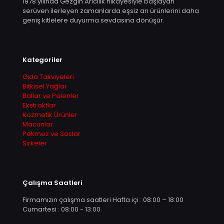
1978 yılında Gezgin Arıcılık hikâyesiyle başlayan
serüven ilerleyen zamanlarda eşsiz arı ürünlerini daha
geniş kitlelere duyurma sevdasına dönüşür.
Kategoriler
Gıda Takviyeleri
Bitkisel Yağlar
Ballar ve Polenler
Ekstraktlar
Kozmetik Ürünler
Macunlar
Pekmez ve Soslar
Sirkeler
Çalışma Saatleri
Firmamızın çalışma saatleri Hafta içi : 08:00 – 18:00
Cumartesi : 08:00 - 13:00