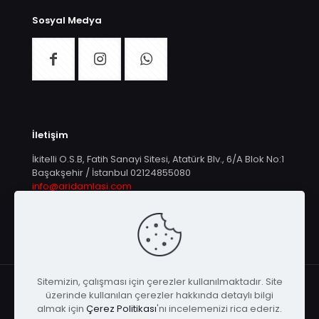
Sosyal Medya
İletişim
İkitelli O.S.B, Fatih Sanayi Sitesi, Atatürk Blv., 6/A Blok No:1
Başakşehir / İstanbul
02124855080
info@aridamlasi.com
Sitemizin, çalışması için çerezler kullanılmaktadır. Site
üzerinde kullanılan çerezler hakkında detaylı bilgi
almak için
Çerez Politikası
'nı incelemenizi rica ederiz.