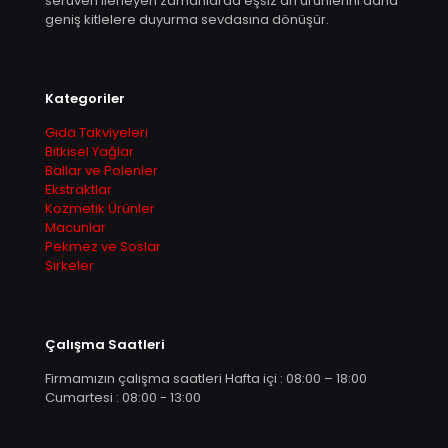
serüven ilerleyen zamanlarda eşsiz arı ürünlerini daha
geniş kitlelere duyurma sevdasına dönüşür.
Kategoriler
Gıda Takviyeleri
Bitkisel Yağlar
Ballar ve Polenler
Ekstraktlar
Kozmetik Ürünler
Macunlar
Pekmez ve Soslar
Sirkeler
Çalışma Saatleri
Firmamızın çalışma saatleri Hafta içi : 08:00 – 18:00
Cumartesi : 08:00 - 13:00