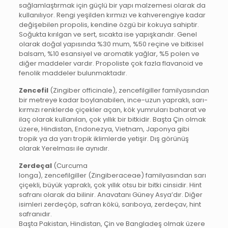
sağlamlaştırmak için güçlü bir yapı malzemesi olarak da
kullanılıyor. Rengi yeşilden kırmızı ve kahverengiye kadar
değişebilen propolis, kendine özgü bir kokuya sahiptir.
Soğukta kırılgan ve sert, sıcakta ise yapışkandır. Genel
olarak doğal yapısında %30 mum, %50 reçine ve bitkisel
balsam, %10 esansiyel ve aromatik yağlar, %5 polen ve
diğer maddeler vardır. Propoliste çok fazla flavanoid ve
fenolik maddeler bulunmaktadır.
Zencefil
(Zingiber officinale), zencefilgiller familyasından
bir metreye kadar boylanabilen, ince-uzun yapraklı, sarı-
kırmızı renklerde çiçekler açan, kök yumruları baharat ve
ilaç olarak kullanılan, çok yıllık bir bitkidir. Başta Çin olmak
üzere, Hindistan, Endonezya, Vietnam, Japonya gibi
tropik ya da yarı tropik iklimlerde yetişir. Dış görünüş
olarak Yerelması ile aynıdır.
Zerdeçal
(Curcuma
longa), zencefilgiller (Zingiberaceae) familyasından sarı
çiçekli, büyük yapraklı, çok yıllık otsu bir bitki cinsidir. Hint
safranı olarak da bilinir. Anavatanı Güney Asya’dır. Diğer
isimleri zerdeçöp, safran kökü, sarıboya, zerdeçav, hint
safranıdır.
Başta Pakistan, Hindistan, Çin ve Bangladeş olmak üzere