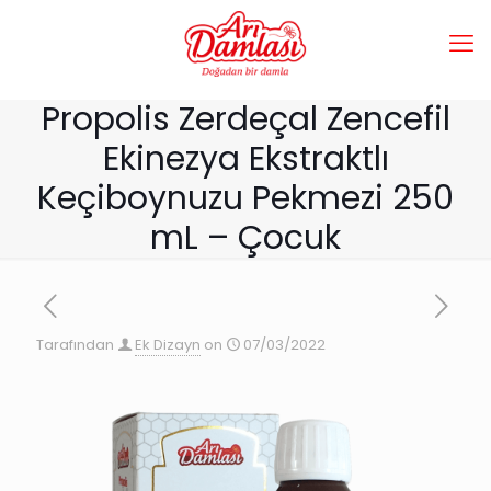
Propolis Zerdeçal Zencefil
Ekinezya Ekstraktlı
Keçiboynuzu Pekmezi 250
mL – Çocuk
Tarafından
Ek Dizayn
on
07/03/2022