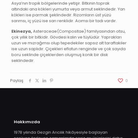
Asya’nın tropik bölgelerinde yetişir. Bitkinin toprak
altındaki ana kökleri yumurta veya armut seklindedir. Yan
kökleri ise parmak şeklindedir. Rizomların üst yüzü
sarımsı, iç yüzü ise sarı renklidir. Acımsı bir tadı vardır.
Ekinezya,
Asteraceae(Compositae) familyasından otsu,
çok yıllık bir bitkidir. Gövdesi kalın ve tüylüdür. Yaprakları
uzun ve mızrağımsı olup tepedekiler sapsız alt taraftakiler
ise uzun saplıdır. Çiçekleri eflatun renginde ve çok sayıda
boru seklinde çiçeklerden oluşmuş konik bir disk
seklindedir.
Paylaş
0
Hakkımızda
1978 yılında Gezgin Arıcılık hikâyesiyle başlayan