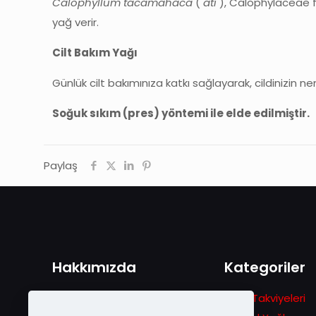
Calophyllum tacamahaca
(
ati
), Calophylaceae fa
yağ verir.
Cilt Bakım Yağı
Günlük cilt bakımınıza katkı sağlayarak, cildinizin 
Soğuk sıkım (pres) yöntemi ile elde edilmiştir.
Paylaş
Hakkımızda
Kategoriler
1978 yılında Gezgin Arıcılık
Gıda Takviyeleri