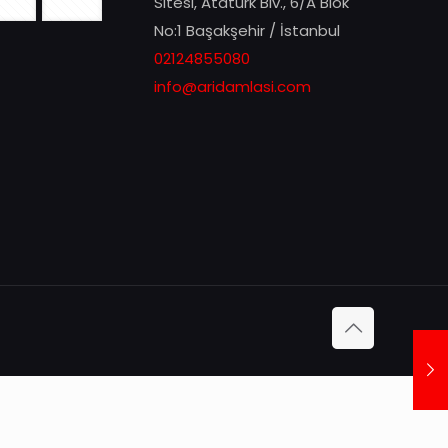
Sitesi, Atatürk Blv., 6/A Blok
No:1 Başakşehir / İstanbul
02124855080
info@aridamlasi.com