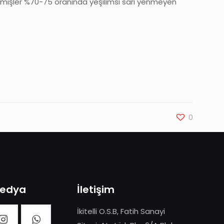
yemişler %70-75 oranında yeşilimsi sarı yenmeyen
0
Medya
İletişim
İkitelli O.S.B, Fatih Sanayi