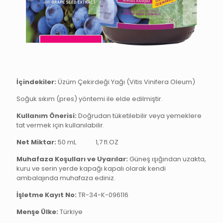
İçindekiler:
Üzüm Çekirdeği Yağı (Vitis Vinifera Oleum)
Soğuk sıkım (pres) yöntemi ile elde edilmiştir.
Kullanım Önerisi:
Doğrudan tüketilebilir veya yemeklere
tat vermek için kullanılabilir.
Net Miktar:
50 mL
1,7 fl.OZ
Muhafaza Koşulları ve Uyarılar:
Güneş ışığından uzakta,
kuru ve serin yerde kapağı kapalı olarak kendi
ambalajında muhafaza ediniz.
İşletme Kayıt No:
TR-34-K-096116
Menşe Ülke:
Türkiye